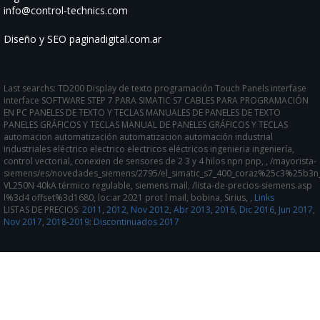
info@control-technics.com
Diseño y SEO paginadigital.com.ar
Last searchs: TD200 Display de texto programación Touch Panels interfase
interface SOFTWARE STEP 7 PARA SIMATIC S7 CABLES PARA PROGRAMACIÓN
EN PC PANELES DE TEXTO Y TECLAS MANUALES DE PANELES DE TEXTO
PANELES GRÁFICOS Y TECLAS MANUAL DE PANELES GRÁFICOS Y TECLAS
automacion automatización automatizacion automación industrial
industriales eléctrico electrico electricos eléctricos ingenieria ingeniería,
control vectorial, conexien de sensores de 2 3 y 4 hilos npn pnp, , /mayorista-
siemens/es/novedades_siemens/2795/el_simatic_s7_400_coraz%25c3%25b3n
VL250N 40kA térmico regulable, siemens mail, /lista-de-precios-siemens.asp
l%3d4 offset%3d1680, loc:ar 2021 prot l mail, bobina, Sirius, ,
Links
LISTAS DE PRECIOS:
2011
,
2012
,
Nov 2012
,
Abr 2013
,
2016
,
Dic 2016
,
Jun 2017
,
Nov 2017
,
2018-2019
:
Discontinuados 2017