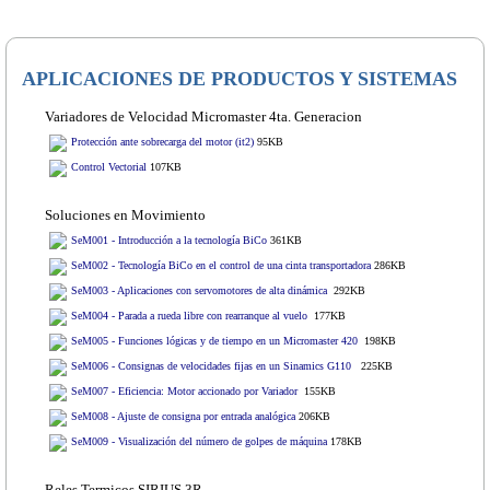
APLICACIONES DE PRODUCTOS Y SISTEMAS
Variadores de Velocidad Micromaster 4ta. Generacion
Protección ante sobrecarga del motor (it2)
95KB
Control Vectorial
107KB
Soluciones en Movimiento
SeM001 - Introducción a la tecnología BiCo
361KB
SeM002 - Tecnología BiCo en el control de una cinta transportadora
286KB
SeM003 - Aplicaciones con servomotores de alta dinámica
292KB
SeM004 - Parada a rueda libre con rearranque al vuelo
177KB
SeM005 - Funciones lógicas y de tiempo en un Micromaster 420
198KB
SeM006 - Consignas de velocidades fijas en un Sinamics G110
225KB
SeM007 - Eficiencia: Motor accionado por Variador
155KB
SeM008 -
Ajuste de consigna por entrada analógica
206KB
SeM009 - Visualización del número de golpes de máquina
178KB
Reles Termicos SIRIUS 3R