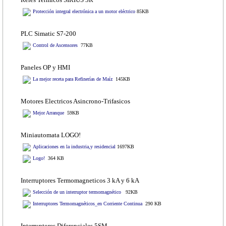
Protección integral electrónica a un motor eléctrico
85KB
PLC Simatic S7-200
Control de Ascensores
77KB
Paneles OP y HMI
La mejor receta para Refinerías de Maíz
145KB
Motores Electricos Asincrono-Trifasicos
Mejor Arranque
59KB
Miniautomata LOGO!
Aplicaciones en la industria,y residencial
1697KB
Logo!
364 KB
Interruptores Termomagneticos 3 kA y 6 kA
Selección de un interruptor termomagnético
92KB
Interruptores Termomagnéticos_en Corriente Continua
290 KB
Interruptores Diferenciales 5SM