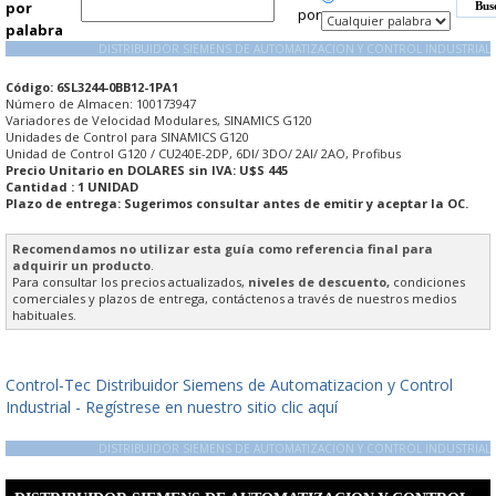
por
por
palabra
DISTRIBUIDOR SIEMENS DE AUTOMATIZACION Y CONTROL INDUSTRIAL
Código: 6SL3244-0BB12-1PA1
Número de Almacen: 100173947
Variadores de Velocidad Modulares, SINAMICS G120
Unidades de Control para SINAMICS G120
Unidad de Control G120 / CU240E-2DP, 6DI/ 3DO/ 2AI/ 2AO, Profibus
Precio Unitario en DOLARES sin IVA: U$S 445
Cantidad : 1 UNIDAD
Plazo de entrega: Sugerimos consultar antes de emitir y aceptar la OC.
Recomendamos no utilizar esta guía como referencia final para
adquirir un producto
.
Para consultar los precios actualizados,
niveles de descuento,
condiciones
comerciales y plazos de entrega, contáctenos a través de nuestros medios
habituales.
Control-Tec Distribuidor Siemens de Automatizacion y Control
Industrial - Regístrese en nuestro sitio clic aquí
DISTRIBUIDOR SIEMENS DE AUTOMATIZACION Y CONTROL INDUSTRIAL