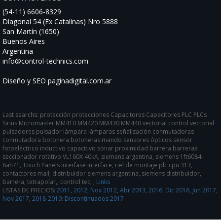
(54-11) 6606-8329
Diagonal 54 (Ex Catalinas) Nro 5888
San Martín (1650)
Buenos Aires
Argentina
info@control-technics.com
Diseño y SEO paginadigital.com.ar
Last searchs: protección protecciones Capacitores Capacitores PLC PLCs
Sirius Micromaster MM410 MM420 MM430 MM440 vectorial control vectorial
pulsadores pulsador lámpara lámparas señalización conmutadoras
conmutadora botonera botoneras mando sensores ópticos sensor
fotoeléctrico inductivo capacitivo sonar proximidad barrera barreras
seccionador rotativo VL160X 40kA, siemens argentina, siemens 1ft6084-
8ah71, Touch Panels interfase interface, riel de montaje plc cpu 313,
contactores mail, distribuidor siemens argentina, siemens distribuidor,
barrera, tetrapolar,, control tec, ,
Links
LISTAS DE PRECIOS:
2011
,
2012
,
Nov 2012
,
Abr 2013
,
2016
,
Dic 2016
,
Jun 2017
,
Nov 2017
,
2018-2019
:
Discontinuados 2017