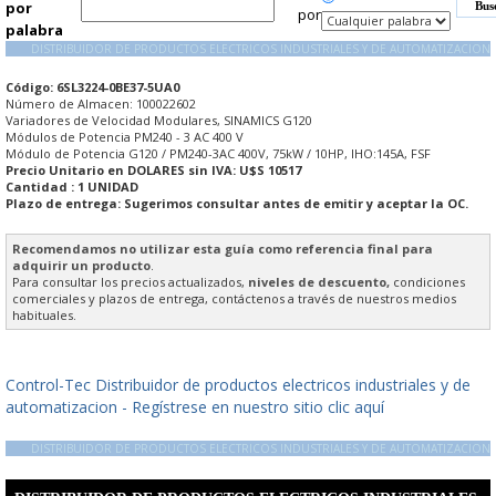
por
por
palabra
DISTRIBUIDOR DE PRODUCTOS ELECTRICOS INDUSTRIALES Y DE AUTOMATIZACION
Código: 6SL3224-0BE37-5UA0
Número de Almacen: 100022602
Variadores de Velocidad Modulares, SINAMICS G120
Módulos de Potencia PM240 - 3 AC 400 V
Módulo de Potencia G120 / PM240-3AC 400V, 75kW / 10HP, IHO:145A, FSF
Precio Unitario en DOLARES sin IVA: U$S 10517
Cantidad : 1 UNIDAD
Plazo de entrega: Sugerimos consultar antes de emitir y aceptar la OC.
Recomendamos no utilizar esta guía como referencia final para
adquirir un producto
.
Para consultar los precios actualizados,
niveles de descuento,
condiciones
comerciales y plazos de entrega, contáctenos a través de nuestros medios
habituales.
Control-Tec Distribuidor de productos electricos industriales y de
automatizacion - Regístrese en nuestro sitio clic aquí
DISTRIBUIDOR DE PRODUCTOS ELECTRICOS INDUSTRIALES Y DE AUTOMATIZACION