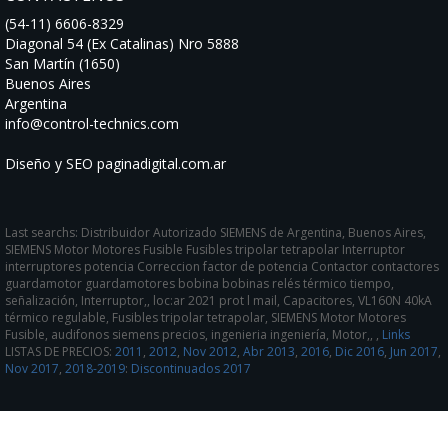
(54-11) 6606-8329
Diagonal 54 (Ex Catalinas) Nro 5888
San Martín (1650)
Buenos Aires
Argentina
info@control-technics.com
Diseño y SEO paginadigital.com.ar
Last searchs: Distribuidor Autorizado SIEMENS de Argentina, Buenos Aires,
SIEMENS Motor Motores Fusible Fusibles tripolar tetrapolar Interruptor
interruptores potencia Correccion factor de potencia Contactor contactores
guardamotor guardamotores bobina bobinas relés térmico tiempo,
señalización, Interruptor,, loc:ar 2021 prot l mail, Capacitores, VL160N 40kA
térmico regulable, Fusibles tripolar tetrapolar, SIEMENS Motor Motores
Fusible, audifonos siemens precios, ingenieria ingeniería, Motor,, ,
Links
LISTAS DE PRECIOS:
2011
,
2012
,
Nov 2012
,
Abr 2013
,
2016
,
Dic 2016
,
Jun 2017
,
Nov 2017
,
2018-2019
:
Discontinuados 2017