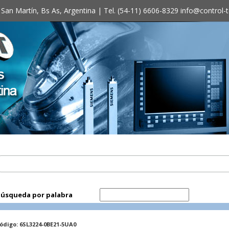
 San Martín, Bs As, Argentina | Tel. (54-11) 6606-8329
info@control-
úsqueda por palabra
ódigo: 6SL3224-0BE21-5UA0