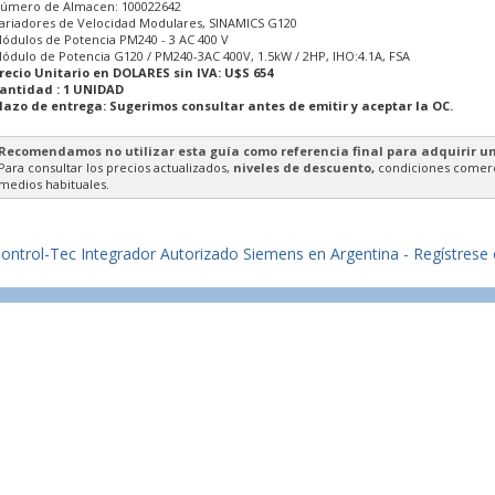
úmero de Almacen: 100022642
ariadores de Velocidad Modulares, SINAMICS G120
ódulos de Potencia PM240 - 3 AC 400 V
ódulo de Potencia G120 / PM240-3AC 400V, 1.5kW / 2HP, IHO:4.1A, FSA
recio Unitario en DOLARES sin IVA: U$S 654
antidad : 1 UNIDAD
lazo de entrega: Sugerimos consultar antes de emitir y aceptar la OC.
Recomendamos no utilizar esta guía como referencia final para adquirir u
Para consultar los precios actualizados,
niveles de descuento,
condiciones comerci
medios habituales.
ontrol-Tec Integrador Autorizado Siemens en Argentina - Regístrese en