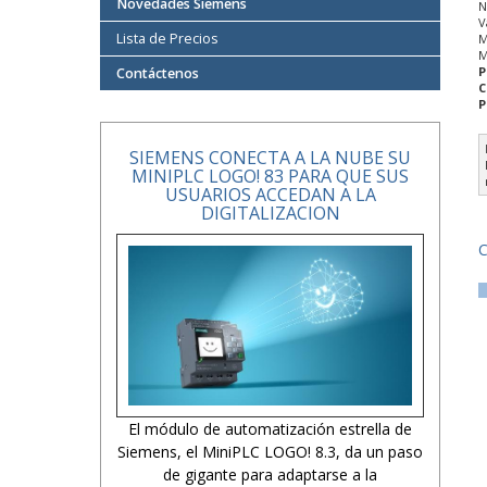
Novedades Siemens
N
V
Lista de Precios
M
M
P
Contáctenos
C
P
SIEMENS CONECTA A LA NUBE SU
MINIPLC LOGO! 83 PARA QUE SUS
USUARIOS ACCEDAN A LA
DIGITALIZACION
C
El módulo de automatización estrella de
Siemens, el MiniPLC LOGO! 8.3, da un paso
de gigante para adaptarse a la