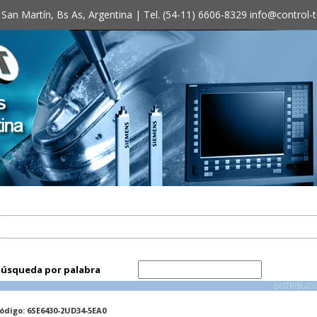
 San Martín, Bs As, Argentina | Tel. (54-11) 6606-8329
info@control-
úsqueda por palabra
DISTRIBUI
ódigo: 6SE6430-2UD34-5EA0