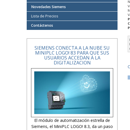
N
V
Novedades Siemens
M
V
Lista de Precios
P
C
Contáctenos
P
SIEMENS CONECTA A LA NUBE SU
MINIPLC LOGO! 83 PARA QUE SUS
USUARIOS ACCEDAN A LA
DIGITALIZACION
C
El módulo de automatización estrella de
Siemens, el MiniPLC LOGO! 8.3, da un paso