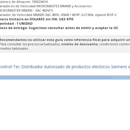
úmero de Almacen: 100024614
ariadores de Velocidad MICROMASTES MM430 y Accesorios
ICROMASTER MM430 - 3AC 400V(*)
ariador de Velocidad MM430-3AC 400V, 45kW / 60HP, ILO:90A, s/panel BOP-2
recio Unitario en DOLARES sin IVA: U$S 6715
antidad : 1 UNIDAD
lazo de entrega: Sugerimos consultar antes de emitir y aceptar la OC.
Recomendamos no utilizar esta guía como referencia final para adquirir u
Para consultar los precios actualizados,
niveles de descuento,
condiciones comerci
medios habituales.
ontrol-Tec Distribuidor Autorizado de productos electricos Siemens en
DISTRIBUI